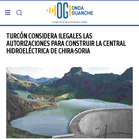
PORTADA
TURCÓN CONSIDERA ILEGALES LAS
AUTORIZACIONES PARA CONSTRUIR LA CENTRAL
HIDROELÉCTRICA DE CHIRA-SORIA
TELDE
GRAN CANARIA
CANARIAS
5ª COLUMNA
CARTAS DEL DIRECTOR
ENTREVISTAS