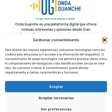
Onda Guanche es una plataforma digital que ofrece
noticias, entrevistas y opiniones desde Gran
Canaria. Estamos comprometidos con brindar
Gestionar consentimiento
información veraz y un periodismo independiente a
nuestra audiencia.
Para ofrecer las mejores experiencias, utilizamos tecnologías como las
cookies para almacenar y/o acceder a la información del dispositivo. El
consentimiento de estas tecnologías nos permitirá procesar datos como
el comportamiento de navegación o las identificaciones únicas en este
Todos los derechos reservados.
sitio. No consentir o retirar el consentimiento, puede afectar
Radio
negativamente a ciertas características y funciones.
Contacto
Aceptar
Aviso Legal
Aceptar necesarias
Política de Privacidad
Política de cookies
Ver preferencias