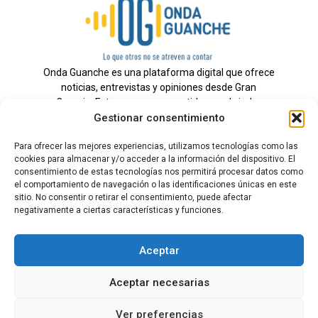
Onda Guanche es una plataforma digital que ofrece
noticias, entrevistas y opiniones desde Gran
Canaria. Estamos comprometidos con brindar
Gestionar consentimiento
información veraz y un periodismo independiente a
nuestra audiencia.
Para ofrecer las mejores experiencias, utilizamos tecnologías como las
cookies para almacenar y/o acceder a la información del dispositivo. El
consentimiento de estas tecnologías nos permitirá procesar datos como
el comportamiento de navegación o las identificaciones únicas en este
Todos los derechos reservados.
sitio. No consentir o retirar el consentimiento, puede afectar
Radio
negativamente a ciertas características y funciones.
Contacto
Aceptar
Aviso Legal
Aceptar necesarias
Política de Privacidad
Política de cookies
Ver preferencias