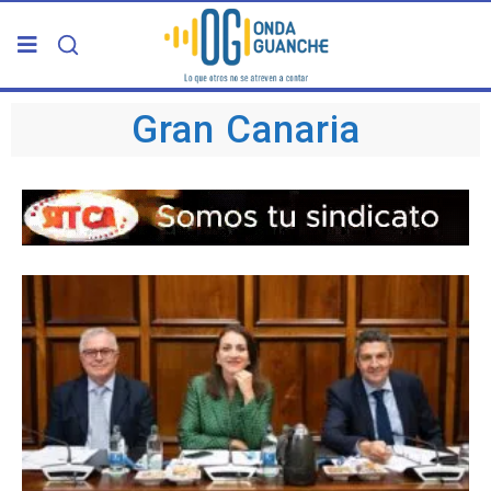
PORTADA
Gran Canaria
TELDE
GRAN CANARIA
CANARIAS
5ª COLUMNA
CARTAS DEL DIRECTOR
ENTREVISTAS