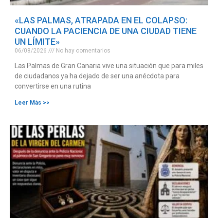
«LAS PALMAS, ATRAPADA EN EL COLAPSO:
CUANDO LA PACIENCIA DE UNA CIUDAD TIENE
UN LÍMITE»
06/08/2026
No hay comentarios
Las Palmas de Gran Canaria vive una situación que para miles
de ciudadanos ya ha dejado de ser una anécdota para
convertirse en una rutina
Leer Más >>