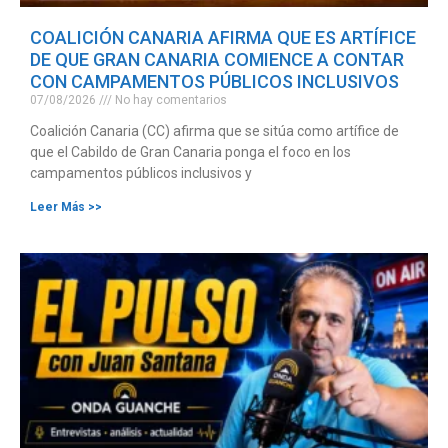
COALICIÓN CANARIA AFIRMA QUE ES ARTÍFICE
OPINIÓN
DE QUE GRAN CANARIA COMIENCE A CONTAR
CON CAMPAMENTOS PÚBLICOS INCLUSIVOS
07/08/2026
No hay comentarios
PROGRAMAS
Coalición Canaria (CC) afirma que se sitúa como artífice de
que el Cabildo de Gran Canaria ponga el foco en los
campamentos públicos inclusivos y
Leer Más >>