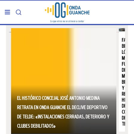
PORTADA
FALLE
BENIG
TELDE
LÓPEZ
MONZ
FUND
GRAN CANARIA
DE
MUEBL
BENIG
CANARIAS
Y
REFER
EL HISTÓRICO CONCEJAL JOSÉ ANTONIO MEDINA
5ª COLUMNA
HISTÓ
DEL
RETRATA EN ONDA GUANCHE EL DECLIVE DEPORTIVO
COMER
CARTAS DEL DIRECTOR
DE TELDE: «INSTALACIONES CERRADAS, DETERIORO Y
DE
TELDE
CLUBES DEBILITADOS»
ENTREVISTAS