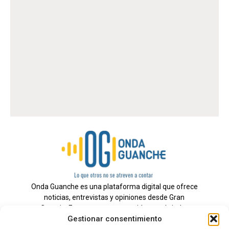
DE
EN
LA
PO
LO
DE
TE
Onda Guanche es una plataforma digital que ofrece
noticias, entrevistas y opiniones desde Gran
Canaria. Estamos comprometidos con brindar
Gestionar consentimiento
información veraz y un periodismo independiente a