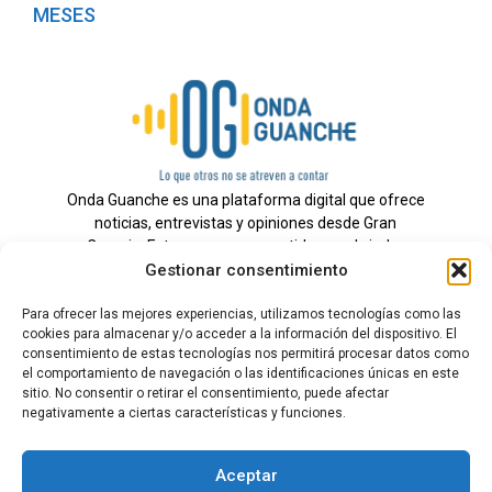
MESES
Onda Guanche es una plataforma digital que ofrece
noticias, entrevistas y opiniones desde Gran
Canaria. Estamos comprometidos con brindar
Gestionar consentimiento
información veraz y un periodismo independiente a
nuestra audiencia.
Para ofrecer las mejores experiencias, utilizamos tecnologías como las
cookies para almacenar y/o acceder a la información del dispositivo. El
consentimiento de estas tecnologías nos permitirá procesar datos como
el comportamiento de navegación o las identificaciones únicas en este
Todos los derechos reservados.
sitio. No consentir o retirar el consentimiento, puede afectar
Radio
negativamente a ciertas características y funciones.
Contacto
Aceptar
Aviso Legal