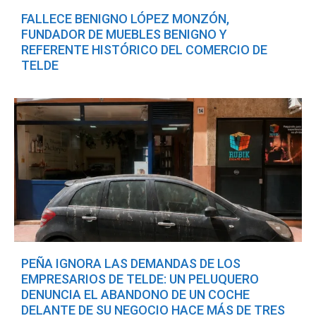
FALLECE BENIGNO LÓPEZ MONZÓN,
FUNDADOR DE MUEBLES BENIGNO Y
REFERENTE HISTÓRICO DEL COMERCIO DE
TELDE
PEÑA IGNORA LAS DEMANDAS DE LOS
EMPRESARIOS DE TELDE: UN PELUQUERO
DENUNCIA EL ABANDONO DE UN COCHE
DELANTE DE SU NEGOCIO HACE MÁS DE TRES