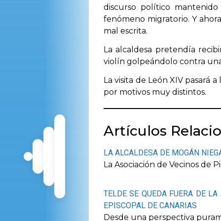
discurso político mantenid
fenómeno migratorio. Y ahora,
mal escrita.
La alcaldesa pretendía recib
violín golpeándolo contra un
La visita de León XIV pasará 
por motivos muy distintos.
Artículos Relaci
LA ALCALDESA DE MOGÁN NIEGA
La Asociación de Vecinos de P
TELDE SE QUEDA FUERA DE LA 
EPISCOPAL DE CANARIAS
Desde una perspectiva purame