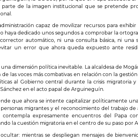
parte de la imagen institucional que se pretende pro
onal.
dministración capaz de movilizar recursos para exhibir 
 no haya dedicado unos segundos a comprobar la ortograf
n corrector automático, ni una consulta básica, ni un
 evitar un error que ahora queda expuesto ante reside
una dimensión política inevitable. La alcaldesa de Mogá
de las voces más combativas en relación con la gestión 
ticas al Gobierno central durante la crisis migratoria
o Sánchez en el acto papal de Arguineguín.
nde que ahora se intente capitalizar políticamente una v
 personas migrantes y el reconocimiento del trabajo de 
aje contempla expresamente encuentros del Papa con
uando la cuestión migratoria en el centro de su paso por
e ocultar: mientras se despliegan mensajes de bienvenida