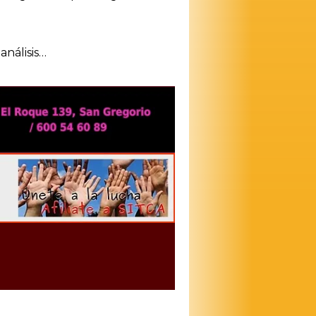
nálisis…