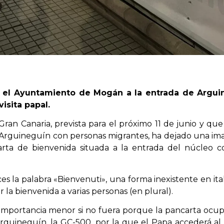
r el Ayuntamiento de Mogán a la entrada de Arguin
isita papal.
 Gran Canaria, prevista para el próximo 11 de junio y q
e Arguineguín con personas migrantes, ha dejado una ima
carta de bienvenida situada a la entrada del núcleo c
es la palabra «Bienvenuti», una forma inexistente en ita
r la bienvenida a varias personas (en plural).
 importancia menor si no fuera porque la pancarta oc
Arguineguín, la GC-500, por la que el Papa accederá al 