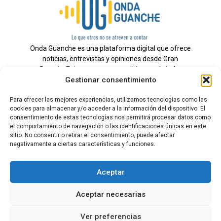
Onda Guanche es una plataforma digital que ofrece
noticias, entrevistas y opiniones desde Gran
Canaria. Estamos comprometidos con brindar
Gestionar consentimiento
información veraz y un periodismo independiente a
nuestra audiencia.
Para ofrecer las mejores experiencias, utilizamos tecnologías como las
cookies para almacenar y/o acceder a la información del dispositivo. El
consentimiento de estas tecnologías nos permitirá procesar datos como
el comportamiento de navegación o las identificaciones únicas en este
Todos los derechos reservados.
sitio. No consentir o retirar el consentimiento, puede afectar
Radio
negativamente a ciertas características y funciones.
Contacto
Aceptar
Aviso Legal
Aceptar necesarias
Política de Privacidad
Política de cookies
Ver preferencias