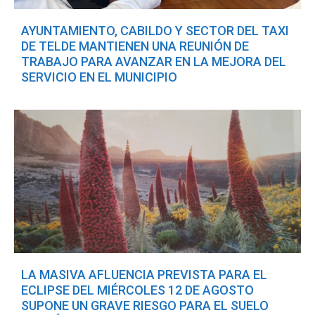
AYUNTAMIENTO, CABILDO Y SECTOR DEL TAXI
DE TELDE MANTIENEN UNA REUNIÓN DE
TRABAJO PARA AVANZAR EN LA MEJORA DEL
SERVICIO EN EL MUNICIPIO
LA MASIVA AFLUENCIA PREVISTA PARA EL
ECLIPSE DEL MIÉRCOLES 12 DE AGOSTO
SUPONE UN GRAVE RIESGO PARA EL SUELO