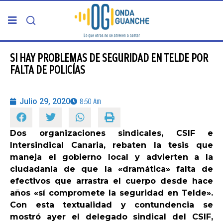
PORTADA
SI HAY PROBLEMAS DE SEGURIDAD EN TELDE POR
FALTA DE POLICÍAS
TELDE
Julio 29, 2020
8:50 Am
GRAN CANARIA
Dos organizaciones sindicales, CSIF e
CANARIAS
Intersindical Canaria, rebaten la tesis que
maneja el gobierno local y advierten a la
5ª COLUMNA
ciudadanía de que la «dramática» falta de
efectivos que arrastra el cuerpo desde hace
años «sí compromete la seguridad en Telde».
CARTAS DEL DIRECTOR
Con esta textualidad y contundencia se
mostró ayer el delegado sindical del CSIF,
ENTREVISTAS