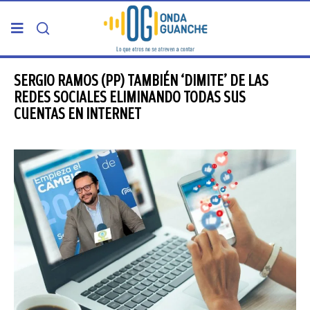
PORTADA
SERGIO RAMOS (PP) TAMBIÉN ‘DIMITE’ DE LAS
REDES SOCIALES ELIMINANDO TODAS SUS
CUENTAS EN INTERNET
TELDE
GRAN CANARIA
CANARIAS
5ª COLUMNA
CARTAS DEL DIRECTOR
ENTREVISTAS