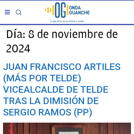
PORTADA
Día:
8 de noviembre de
2024
TELDE
JUAN FRANCISCO ARTILES
GRAN CANARIA
(MÁS POR TELDE)
CANARIAS
VICEALCALDE DE TELDE
TRAS LA DIMISIÓN DE
5ª COLUMNA
SERGIO RAMOS (PP)
CARTAS DEL DIRECTOR
ENTREVISTAS