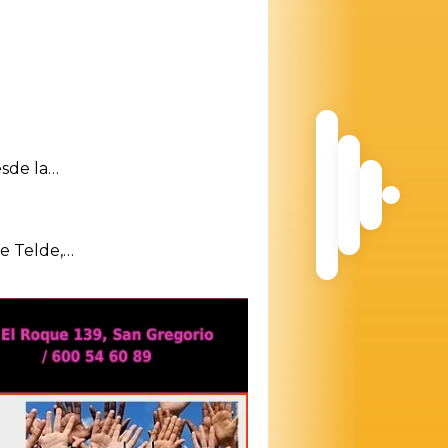
esde la…
de Telde,…