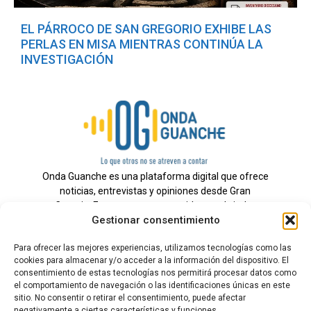
EL PÁRROCO DE SAN GREGORIO EXHIBE LAS
PERLAS EN MISA MIENTRAS CONTINÚA LA
INVESTIGACIÓN
Onda Guanche es una plataforma digital que ofrece
noticias, entrevistas y opiniones desde Gran
Canaria. Estamos comprometidos con brindar
Gestionar consentimiento
información veraz y un periodismo independiente a
nuestra audiencia.
Para ofrecer las mejores experiencias, utilizamos tecnologías como las
cookies para almacenar y/o acceder a la información del dispositivo. El
consentimiento de estas tecnologías nos permitirá procesar datos como
el comportamiento de navegación o las identificaciones únicas en este
Todos los derechos reservados.
sitio. No consentir o retirar el consentimiento, puede afectar
Radio
negativamente a ciertas características y funciones.