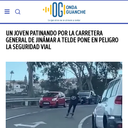
PORTADA
UN JOVEN PATINANDO POR LA CARRETERA
GENERAL DE JINÁMAR A TELDE PONE EN PELIGRO
LA SEGURIDAD VIAL
TELDE
GRAN CANARIA
CANARIAS
5ª COLUMNA
CARTAS DEL DIRECTOR
ENTREVISTAS