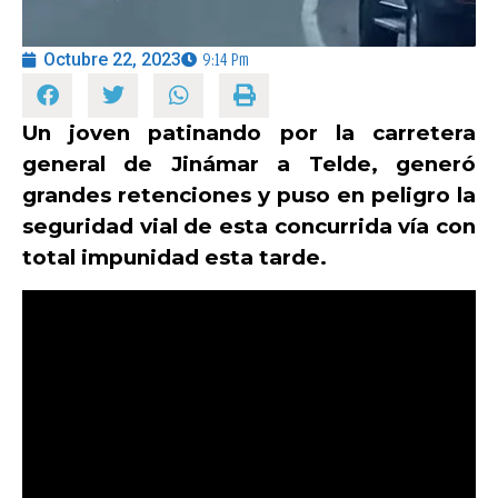
Octubre 22, 2023
9:14 Pm
OPINIÓN
PROGRAMAS
Un joven patinando por la carretera
general de Jinámar a Telde, generó
grandes retenciones y puso en peligro la
seguridad vial de esta concurrida vía con
total impunidad esta tarde.