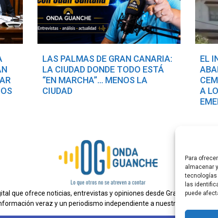
A
LAS PALMAS DE GRAN CANARIA:
EL 
AN
LA CIUDAD DONDE TODO ESTÁ
ABA
TAR
“EN MARCHA”… MENOS LA
CEM
COS
CIUDAD
A L
EME
Para ofrece
almacenar y
tecnologías
las identifi
al que ofrece noticias, entrevistas y opiniones desde Gran Canaria. E
puede afect
nformación veraz y un periodismo independiente a nuestra audiencia.