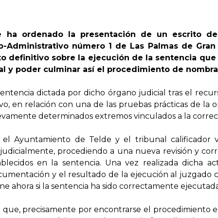
 ha ordenado la presentación de un escrito de
-Administrativo número 1 de Las Palmas de Gran 
 definitivo sobre la ejecución de la sentencia que 
ocal y poder culminar así el procedimiento de nombr
sentencia dictada por dicho órgano judicial tras el rec
vo, en relación con una de las pruebas prácticas de la op
uevamente determinados extremos vinculados a la correcci
el Ayuntamiento de Telde y el tribunal calificador v
udicialmente, procediendo a una nueva revisión y cor
ablecidos en la sentencia. Una vez realizada dicha a
umentación y el resultado de la ejecución al juzgado co
ne ahora si la sentencia ha sido correctamente ejecutad
que, precisamente por encontrarse el procedimiento en 