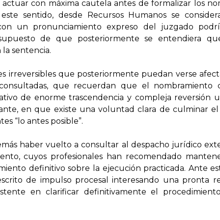
actuar con máxima cautela antes de formalizar los no
n este sentido, desde Recursos Humanos se conside
con un pronunciamiento expreso del juzgado podrí
 supuesto de que posteriormente se entendiera qu
la sentencia.
ones irreversibles que posteriormente puedan verse afe
es consultadas, que recuerdan que el nombramiento 
rativo de enorme trascendencia y compleja reversión u
bstante, en que existe una voluntad clara de culminar e
s “lo antes posible”.
más haber vuelto a consultar al despacho jurídico ext
iento, cuyos profesionales han recomendado mantene
nto definitivo sobre la ejecución practicada. Ante est
crito de impulso procesal interesando una pronta res
istente en clarificar definitivamente el procedimient