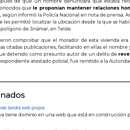
spués de que un hombre denunciara que estaba reci
conocidos que
le proponían mantener relaciones ho
, según informó la Policía Nacional en nota de prensa. A
e les permitió localizar la ubicación desde la que se ha
l polígono de Jinámar, en Telde.
ieron comprobar que el morador de esta vivienda er
las citadas publicaciones, facilitando en ellas el nombre
fue detenido como presunto autor de un delito de
reve
orrespondiente atestado policial, fue remitido a la Autori
onados
nde tendrá web propia
a tiene dominio en una web que está en construcción p