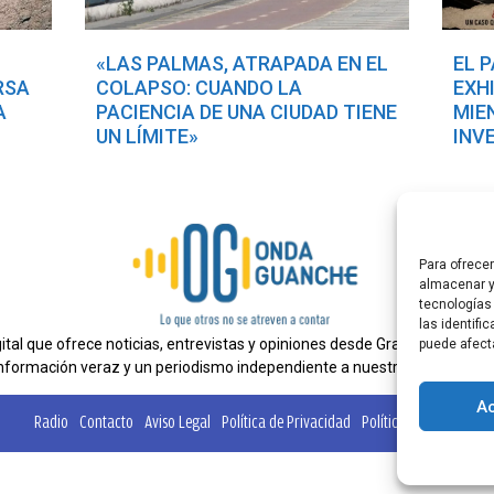
«LAS PALMAS, ATRAPADA EN EL
EL 
RSA
COLAPSO: CUANDO LA
EXH
A
PACIENCIA DE UNA CIUDAD TIENE
MIE
UN LÍMITE»
INV
Para ofrece
almacenar y
tecnologías
las identifi
al que ofrece noticias, entrevistas y opiniones desde Gran Canaria. E
puede afect
nformación veraz y un periodismo independiente a nuestra audiencia.
A
Radio
Contacto
Aviso Legal
Política de Privacidad
Política de cookies
Ta