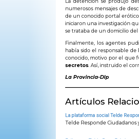
La detención se produjo de
OPINIÓN
numerosos mensajes de des
de un conocido portal erótico
iniciaron una investigación qu
PROGRAMAS
se trataba de un domicilio de
Finalmente, los agentes pud
había sido el responsable de 
conocido, motivo por el que 
secretos
. Así, instruido el c
La Provincia-Dlp
Artículos Relaci
La plataforma social Telde Respo
Telde Responde Ciudadanos y