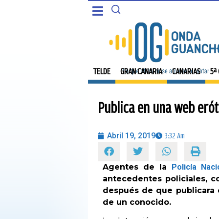
CANARIAS
PORTADA
5ª COLUMNA
TELDE
TELDE
GRAN CANARIA
CANARIAS
5ª
CARTAS DEL DIRECTOR
GRAN CANARIA
Publica en una web erót
ENTREVISTAS
CANARIAS
OPINIÓN
Abril 19, 2019
3:32 Am
5ª COLUMNA
PROGRAMAS
Agentes de la
Policía Naci
CARTAS DEL DIRECTOR
antecedentes policiales, 
después de que publicara 
ENTREVISTAS
de un conocido.