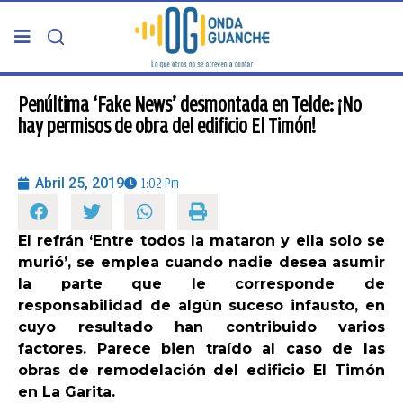
PORTADA
Penúltima ‘Fake News’ desmontada en Telde: ¡No
hay permisos de obra del edificio El Timón!
TELDE
Abril 25, 2019
1:02 Pm
GRAN CANARIA
El refrán ‘Entre todos la mataron y ella solo se
CANARIAS
murió’, se emplea cuando nadie desea asumir
la parte que le corresponde de
5ª COLUMNA
responsabilidad de algún suceso infausto, en
cuyo resultado han contribuido varios
factores. Parece bien traído al caso de las
CARTAS DEL DIRECTOR
obras de remodelación del edificio El Timón
en La Garita.
ENTREVISTAS