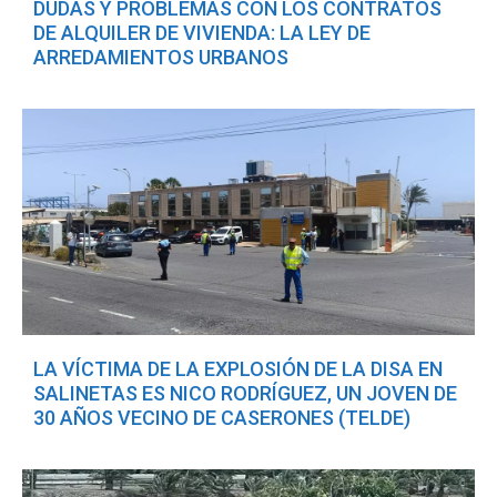
DUDAS Y PROBLEMAS CON LOS CONTRATOS
DE ALQUILER DE VIVIENDA: LA LEY DE
ARREDAMIENTOS URBANOS
LA VÍCTIMA DE LA EXPLOSIÓN DE LA DISA EN
SALINETAS ES NICO RODRÍGUEZ, UN JOVEN DE
30 AÑOS VECINO DE CASERONES (TELDE)