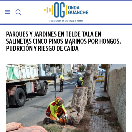
PORTADA
PARQUES Y JARDINES EN TELDE TALA EN
SALINETAS CINCO PINOS MARINOS POR HONGOS,
PUDRICIÓN Y RIESGO DE CAÍDA
TELDE
GRAN CANARIA
CANARIAS
5ª COLUMNA
CARTAS DEL DIRECTOR
ENTREVISTAS