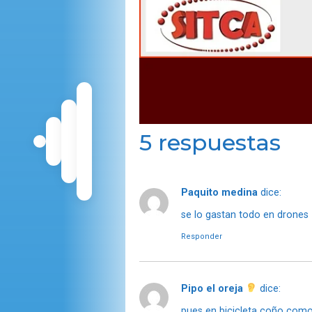
5 respuestas
Paquito medina
dice:
se lo gastan todo en drones
Responder
Pipo el oreja
dice:
pues en bicicleta coño como