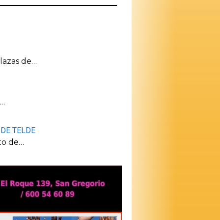
plazas de…
s…
 DE TELDE
to de…