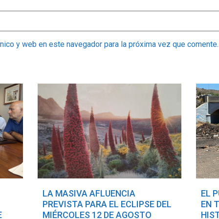
ónico y web en este navegador para la próxima vez que comente.
LA MASIVA AFLUENCIA
EL 
PREVISTA PARA EL ECLIPSE DEL
EN 
E
MIÉRCOLES 12 DE AGOSTO
HIS