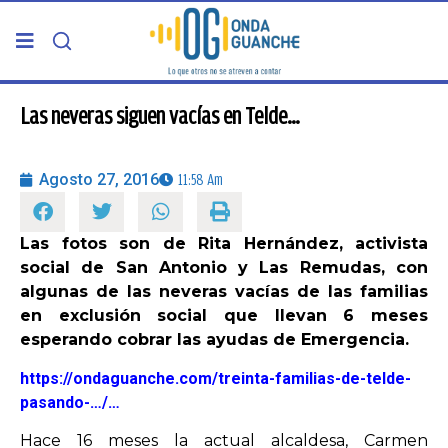
PORTADA
Las neveras siguen vacías en Telde…
TELDE
Agosto 27, 2016
11:58 Am
GRAN CANARIA
Las fotos son de Rita Hernández, activista
social de San Antonio y Las Remudas, con
CANARIAS
algunas de las neveras vacías de las familias
en exclusión social que llevan 6 meses
5ª COLUMNA
esperando cobrar las ayudas de Emergencia.
https://ondaguanche.com/treinta-familias-de-telde-
CARTAS DEL DIRECTOR
pasando-…/…
Hace 16 meses la actual alcaldesa, Carmen
ENTREVISTAS