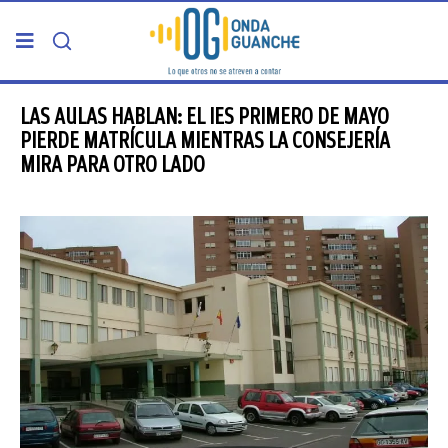
PORTADA
LAS AULAS HABLAN: EL IES PRIMERO DE MAYO
PIERDE MATRÍCULA MIENTRAS LA CONSEJERÍA
MIRA PARA OTRO LADO
TELDE
GRAN CANARIA
CANARIAS
5ª COLUMNA
CARTAS DEL DIRECTOR
ENTREVISTAS