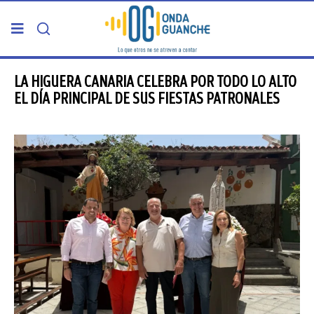
PORTADA
LA HIGUERA CANARIA CELEBRA POR TODO LO ALTO
EL DÍA PRINCIPAL DE SUS FIESTAS PATRONALES
TELDE
GRAN CANARIA
CANARIAS
5ª COLUMNA
CARTAS DEL DIRECTOR
ENTREVISTAS