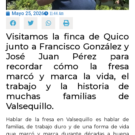
Mayo 25, 2026
11:44 Am
OPINIÓN
PROGRAMAS
Visitamos la finca de Quico
junto a Francisco González y
José Juan Pérez para
recordar cómo la fresa
marcó y marca la vida, el
trabajo y la historia de
muchas familias de
Valsequillo.
Hablar de la fresa en Valsequillo es hablar de
familias, de trabajo duro y de una forma de vida
que marcó y marca durante décadas a buena