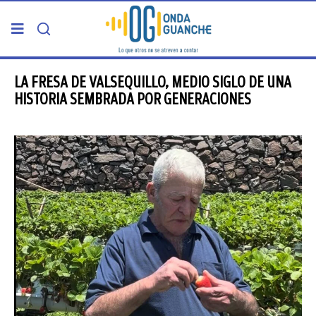
PORTADA
LA FRESA DE VALSEQUILLO, MEDIO SIGLO DE UNA
HISTORIA SEMBRADA POR GENERACIONES
TELDE
GRAN CANARIA
CANARIAS
5ª COLUMNA
CARTAS DEL DIRECTOR
ENTREVISTAS