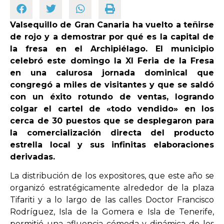
Valsequillo de Gran Canaria ha vuelto a teñirse
OPINIÓN
de rojo y a demostrar por qué es la capital de
la fresa en el Archipiélago. El municipio
PROGRAMAS
celebró este domingo la XI Feria de la Fresa
en una calurosa jornada dominical que
congregó a miles de visitantes y que se saldó
con un éxito rotundo de ventas, logrando
colgar el cartel de «todo vendido» en los
cerca de 30 puestos que se desplegaron para
la comercialización directa del producto
estrella local y sus infinitas elaboraciones
derivadas.
La distribución de los expositores, que este año se
organizó estratégicamente alrededor de la plaza
Tifariti y a lo largo de las calles Doctor Francisco
Rodríguez, Isla de la Gomera e Isla de Tenerife,
permitió una afluencia cómoda y dinámica de los