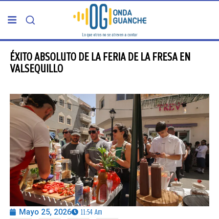
PORTADA
ÉXITO ABSOLUTO DE LA FERIA DE LA FRESA EN
VALSEQUILLO
TELDE
GRAN CANARIA
CANARIAS
5ª COLUMNA
CARTAS DEL DIRECTOR
Mayo 25, 2026
11:54 Am
ENTREVISTAS