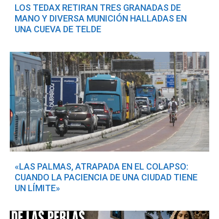
LOS TEDAX RETIRAN TRES GRANADAS DE
MANO Y DIVERSA MUNICIÓN HALLADAS EN
UNA CUEVA DE TELDE
«LAS PALMAS, ATRAPADA EN EL COLAPSO:
CUANDO LA PACIENCIA DE UNA CIUDAD TIENE
UN LÍMITE»