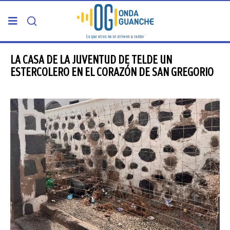
PORTADA
LA CASA DE LA JUVENTUD DE TELDE UN
ESTERCOLERO EN EL CORAZÓN DE SAN GREGORIO
TELDE
GRAN CANARIA
CANARIAS
5ª COLUMNA
CARTAS DEL DIRECTOR
ENTREVISTAS