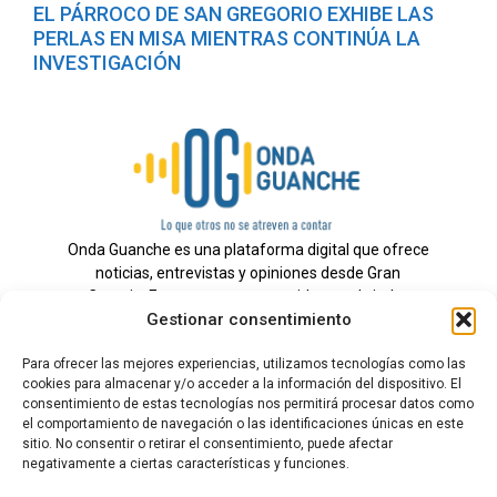
EL PÁRROCO DE SAN GREGORIO EXHIBE LAS
PERLAS EN MISA MIENTRAS CONTINÚA LA
INVESTIGACIÓN
Onda Guanche es una plataforma digital que ofrece
noticias, entrevistas y opiniones desde Gran
Canaria. Estamos comprometidos con brindar
Gestionar consentimiento
información veraz y un periodismo independiente a
nuestra audiencia.
Para ofrecer las mejores experiencias, utilizamos tecnologías como las
cookies para almacenar y/o acceder a la información del dispositivo. El
consentimiento de estas tecnologías nos permitirá procesar datos como
el comportamiento de navegación o las identificaciones únicas en este
Todos los derechos reservados.
sitio. No consentir o retirar el consentimiento, puede afectar
Radio
negativamente a ciertas características y funciones.