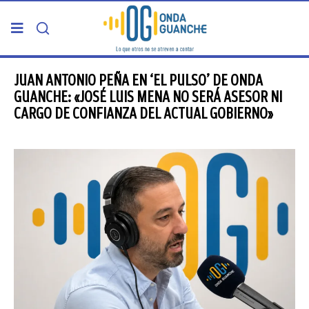
PORTADA
JUAN ANTONIO PEÑA EN ‘EL PULSO’ DE ONDA
GUANCHE: «JOSÉ LUIS MENA NO SERÁ ASESOR NI
CARGO DE CONFIANZA DEL ACTUAL GOBIERNO»
TELDE
GRAN CANARIA
CANARIAS
5ª COLUMNA
CARTAS DEL DIRECTOR
ENTREVISTAS