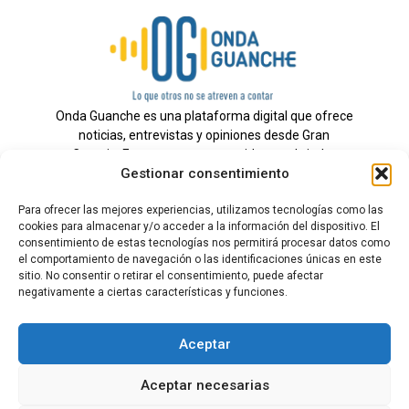
Onda Guanche es una plataforma digital que ofrece
noticias, entrevistas y opiniones desde Gran
Canaria. Estamos comprometidos con brindar
Gestionar consentimiento
información veraz y un periodismo independiente a
nuestra audiencia.
Para ofrecer las mejores experiencias, utilizamos tecnologías como las
cookies para almacenar y/o acceder a la información del dispositivo. El
consentimiento de estas tecnologías nos permitirá procesar datos como
el comportamiento de navegación o las identificaciones únicas en este
Todos los derechos reservados.
sitio. No consentir o retirar el consentimiento, puede afectar
Radio
negativamente a ciertas características y funciones.
Contacto
Aceptar
Aviso Legal
Aceptar necesarias
Política de Privacidad