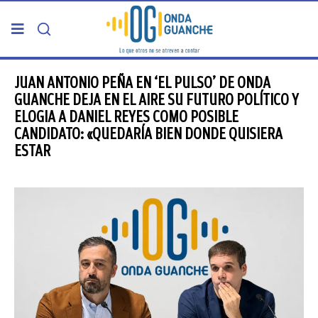
PORTADA
JUAN ANTONIO PEÑA EN ‘EL PULSO’ DE ONDA
GUANCHE DEJA EN EL AIRE SU FUTURO POLÍTICO Y
ELOGIA A DANIEL REYES COMO POSIBLE
TELDE
CANDIDATO: «QUEDARÍA BIEN DONDE QUISIERA
ESTAR
GRAN CANARIA
CANARIAS
5ª COLUMNA
CARTAS DEL DIRECTOR
ENTREVISTAS