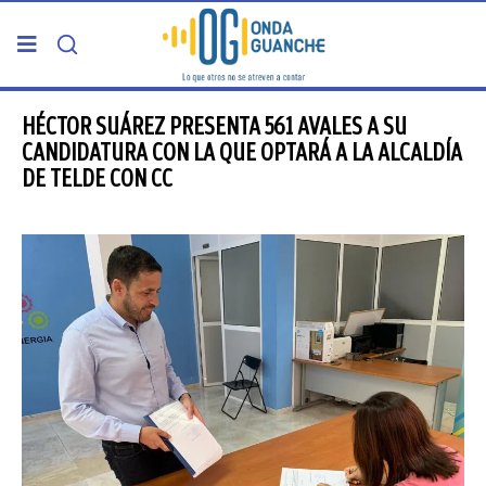
PORTADA
HÉCTOR SUÁREZ PRESENTA 561 AVALES A SU
CANDIDATURA CON LA QUE OPTARÁ A LA ALCALDÍA
DE TELDE CON CC
TELDE
GRAN CANARIA
CANARIAS
5ª COLUMNA
CARTAS DEL DIRECTOR
ENTREVISTAS