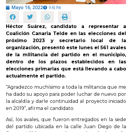
Mayo 16, 2022
9:41 Pm
OPINIÓN
Héctor Suárez, candidato a representar a
PROGRAMAS
Coalición Canaria Telde en las elecciones del
próximo 2023 y secretario local de la
organización, presentó este lunes el 561 avales
de la militancia del partido en el municipio,
dentro de los plazos establecidos en las
elecciones primarias que está llevando a cabo
actualmente el partido.
“Agradezco muchísimo a toda la militancia que me
ha dado su apoyo para poder luchar de nuevo por
la alcaldía y darle continuidad al proyecto iniciado
en 2019”, afirma el candidato.
Así, los avales, que fueron entregados en la sede
del partido ubicada en la calle Juan Diego de la