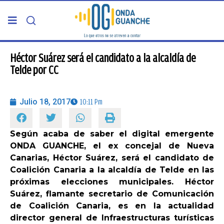
PORTADA
Héctor Suárez será el candidato a la alcaldía de
Telde por CC
TELDE
Julio 18, 2017
10:11 Pm
GRAN CANARIA
Según acaba de saber el digital emergente
CANARIAS
ONDA GUANCHE, el ex concejal de Nueva
Canarias, Héctor Suárez, será el candidato de
5ª COLUMNA
Coalición Canaria a la alcaldía de Telde en las
próximas elecciones municipales. Héctor
Suárez, flamante secretario de Comunicación
CARTAS DEL DIRECTOR
de Coalición Canaria, es en la actualidad
director general de Infraestructuras turísticas
ENTREVISTAS