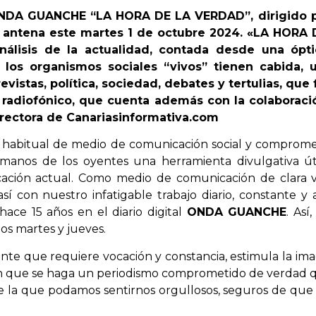
ONDA GUANCHE “LA HORA DE LA VERDAD”, dirigido po
a antena este martes 1 de octubre 2024.
«LA HORA 
nálisis de la actualidad, contada desde una ópti
s los organismos sociales “vivos” tienen cabida, 
evistas, política, sociedad, debates y tertulias, qu
 radiofónico, que cuenta además con la colaboració
directora de Canariasinformativa.com
 habitual de medio de comunicación social y compromet
 manos de los oyentes una herramienta divulgativa út
ación actual. Como medio de comunicación de clara vo
í con nuestro infatigable trabajo diario, constante y a
hace 15 años en el diario digital
ONDA GUANCHE
. As
os martes y jueves.
nte que requiere vocación y constancia, estimula la imagi
 que se haga un periodismo comprometido de verdad qu
 la que podamos sentirnos orgullosos, seguros de que la