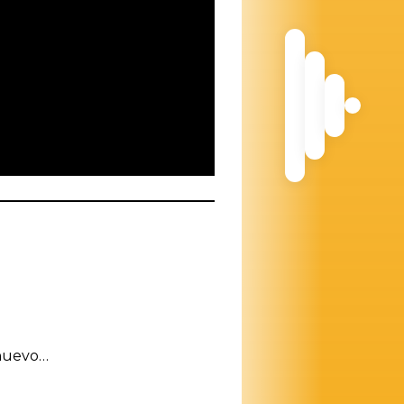
 nuevo…