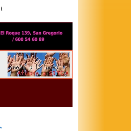
),…
*