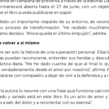
ente en campaña de preventa a través de la editorial Da
manecerá abierta hasta el 27 de junio, con un objetiv
e el libro pueda publicarse en papel.
ibido un importante respaldo de su entorno, de vecin
 proceso de transformación. “He recibido muchísimo
amo decisivo. “Ahora queda el último empujón”, admite.
a volver a sí mismo
e ser solo la historia de una superación personal. Elisa
nas puedan reconocerse, entender sus heridas y descub
ráctica diaria. “Me he dado cuenta de que al final lo 
 verdaderamente desde el amor por nosotros”, afirma. Pa
tratarse con compasión, a dejar de vivir a la defensiva y 
, la autora lo resume con una frase que funciona casi co
do y sanado está en este libro. Es un acto de amor y
a salir del dolor y a reconectar con su esencia”.