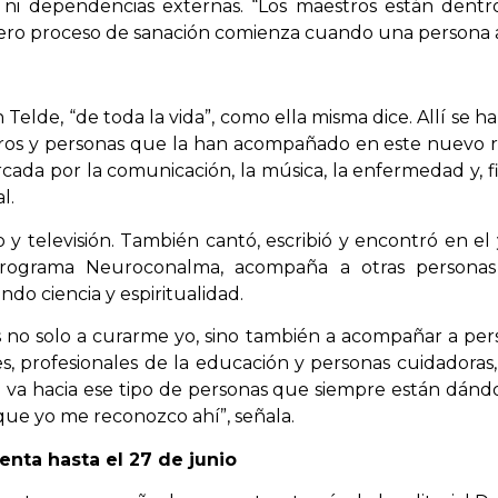
ni dependencias externas. “Los maestros están dentro 
ero proceso de sanación comienza cuando una persona 
 Telde, “de toda la vida”, como ella misma dice. Allí se h
ros y personas que la han acompañado en este nuevo reto
cada por la comunicación, la música, la enfermedad y, f
l.
 y televisión. También cantó, escribió y encontró en el
 programa Neuroconalma, acompaña a otras persona
ndo ciencia y espiritualidad.
 no solo a curarme yo, sino también a acompañar a perso
es, profesionales de la educación y personas cuidadoras
n va hacia ese tipo de personas que siempre están dándo
que yo me reconozco ahí”, señala.
enta hasta el 27 de junio