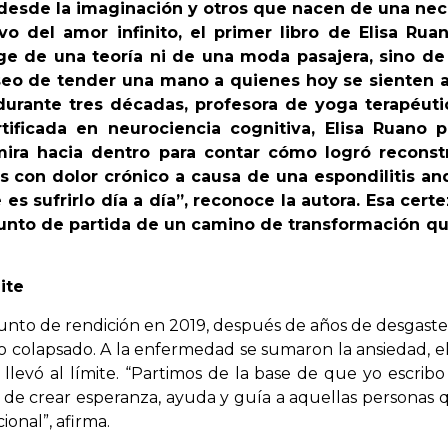
 desde la imaginación y otros que nacen de una nec
vo del amor infinito, el primer libro de Elisa Ru
e de una teoría ni de una moda pasajera, sino de
seo de tender una mano a quienes hoy se sienten a
durante tres décadas, profesora de yoga terapéuti
rtificada en neurociencia cognitiva, Elisa Ruano 
mira hacia dentro para contar cómo logró reconst
 con dolor crónico a causa de una espondilitis anq
 es sufrirlo día a día”, reconoce la autora. Esa certe
punto de partida de un camino de transformación 
ite
unto de rendición en 2019, después de años de desgaste 
 vio colapsado. A la enfermedad se sumaron la ansiedad, e
a llevó al límite. “Partimos de la base de que yo escribo
l, de crear esperanza, ayuda y guía a aquellas personas
ional”, afirma.