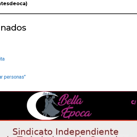
ntesdeoca)
onados
ita
ar personas"