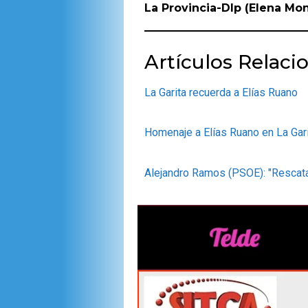
La Provincia-Dlp (Elena Mo
Artículos Relaci
La Garita recuerda a Elías Ruano
Homenaje a Elías Ruano en La Gar
Alejandro Ramos (PSOE): "Rescat