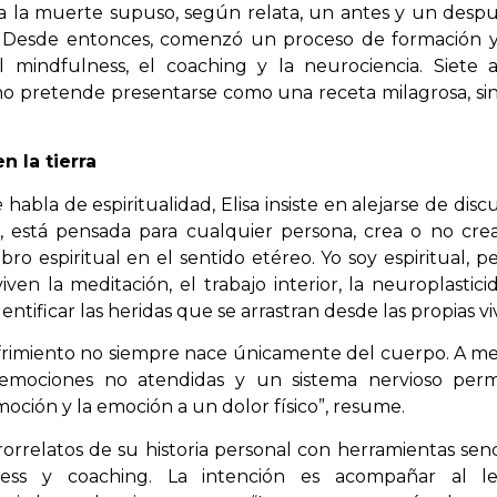
a la muerte supuso, según relata, un antes y un despué
. Desde entonces, comenzó un proceso de formación y
el mindfulness, el coaching y la neurociencia. Siet
 pretende presentarse como una receta milagrosa, sin
n la tierra
e
habla de espiritualidad, Elisa insiste en alejarse de dis
a, está pensada para cualquier persona, crea o no cre
ro espiritual en el sentido etéreo. Yo soy espiritual, pe
ven la meditación, el trabajo interior, la neuroplastici
entificar las heridas que se arrastran desde las propias vi
frimiento no siempre nace únicamente del cuerpo. A men
emociones no atendidas y un sistema nervioso perm
oción y la emoción a un dolor físico”, resume.
rorrelatos de su historia personal con herramientas senc
ness y coaching. La intención es acompañar al l