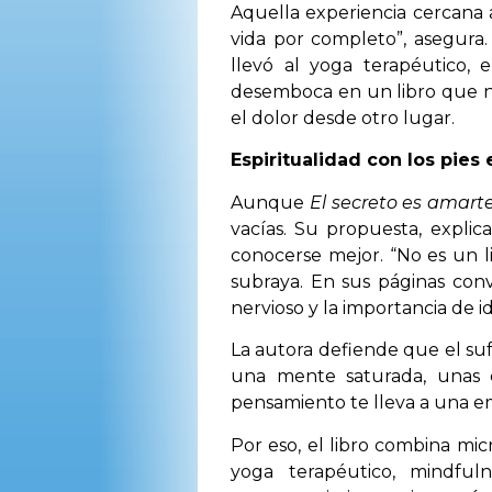
Aquella experiencia cercana 
vida por completo”, asegura
llevó al yoga terapéutico, 
desemboca en un libro que no
el dolor desde otro lugar.
Espiritualidad con los pies e
Aunque
El secreto es amart
vacías. Su propuesta, explic
conocerse mejor. “No es un lib
subraya. En sus páginas convi
nervioso y la importancia de id
La autora defiende que el su
una mente saturada, unas 
pensamiento te lleva a una em
Por eso, el libro combina mic
yoga terapéutico, mindful