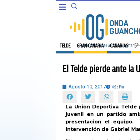
CANARIAS
PORTADA
5ª COLUMNA
TELDE
TELDE
GRAN CANARIA
CANARIAS
5ª
CARTAS DEL DIRECTOR
GRAN CANARIA
El Telde pierde ante la 
ENTREVISTAS
CANARIAS
OPINIÓN
Agosto 10, 2017
4:15 Pm
5ª COLUMNA
PROGRAMAS
La Unión Deportiva Telde 
CARTAS DEL DIRECTOR
juvenil en un partido am
presentación el equipo.
ENTREVISTAS
intervención de Gabriel Mar