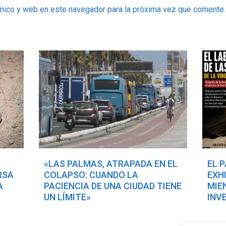
ónico y web en este navegador para la próxima vez que comente.
«LAS PALMAS, ATRAPADA EN EL
EL 
RSA
COLAPSO: CUANDO LA
EXH
A
PACIENCIA DE UNA CIUDAD TIENE
MIE
UN LÍMITE»
INV