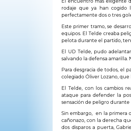
El encuentro más exigente de
OPINIÓN
rodaje que ya han cogido l
perfectamente dos o tres gole
PROGRAMAS
Este primer tramo, se desarro
equipos. El Telde creaba peli
pelota durante el partido, ten
El UD Telde, pudo adelantar
salvando la defensa amarilla.
Para desgracia de todos, el p
colegiado Óliver Lozano, que 
El Telde, con los cambios r
ataque para defender la pos
sensación de peligro durante 
Sin embargo, en la primera 
cañonazo, con la derecha que
dos disparos a puerta, Gabrie