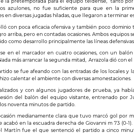
 la pretemporada para el equipo teldense, tanto por e
os azulones, no fue suficiente para que en la prim
s en diversas jugadas hiladas, que llegaron a terminar es
lló con poca eficacia ofensiva y también poco dominio 
gro arriba, pero en contadas ocasiones. Ambos equipos se
ido como desarrollo principalmente las líneas defensivas
se en el marcador en cuatro ocasiones, con un balón 
 Nada más arrancar la segunda mitad, Arrazola dió con el 
artido se fue afeando con las entradas de los locales y l
hizo calentar el ambiente con diversas amonestaciones.
ealizados y con algunos jugadores de prueba, ya habí
esión del balón del equipo visitante, entrenado por
los noventa minutos de partido.
ocasión medianamente clara que tuvo marcó gol por 
 acabó en la escuadra derecha de Giovanni m 73 (0-1).
l Martín fue el que sentenció el partido a cinco minut