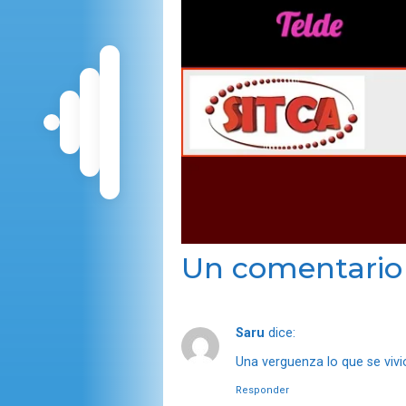
Un comentario
Saru
dice:
Una verguenza lo que se vivio
Responder