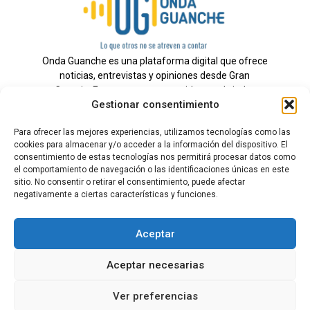
Onda Guanche es una plataforma digital que ofrece
noticias, entrevistas y opiniones desde Gran
Canaria. Estamos comprometidos con brindar
Gestionar consentimiento
información veraz y un periodismo independiente a
nuestra audiencia.
Para ofrecer las mejores experiencias, utilizamos tecnologías como las
cookies para almacenar y/o acceder a la información del dispositivo. El
consentimiento de estas tecnologías nos permitirá procesar datos como
el comportamiento de navegación o las identificaciones únicas en este
Todos los derechos reservados.
sitio. No consentir o retirar el consentimiento, puede afectar
Radio
negativamente a ciertas características y funciones.
Contacto
Aceptar
Aviso Legal
Aceptar necesarias
Política de Privacidad
Política de cookies
Ver preferencias