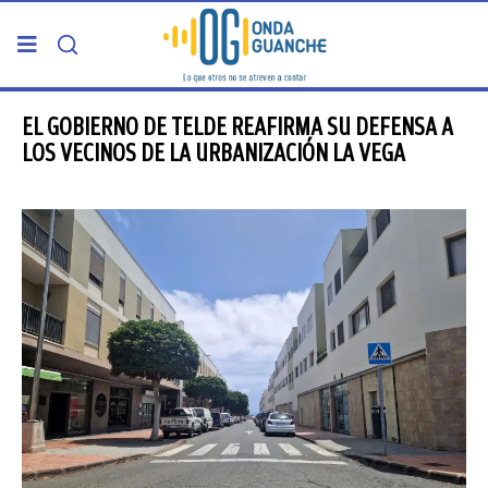
PORTADA
EL GOBIERNO DE TELDE REAFIRMA SU DEFENSA A
LOS VECINOS DE LA URBANIZACIÓN LA VEGA
TELDE
GRAN CANARIA
CANARIAS
5ª COLUMNA
CARTAS DEL DIRECTOR
ENTREVISTAS