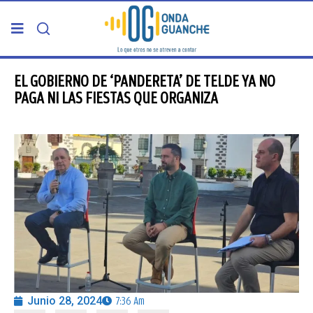
PORTADA
EL GOBIERNO DE ‘PANDERETA’ DE TELDE YA NO
PAGA NI LAS FIESTAS QUE ORGANIZA
TELDE
GRAN CANARIA
CANARIAS
5ª COLUMNA
CARTAS DEL DIRECTOR
Junio 28, 2024
7:36 Am
ENTREVISTAS