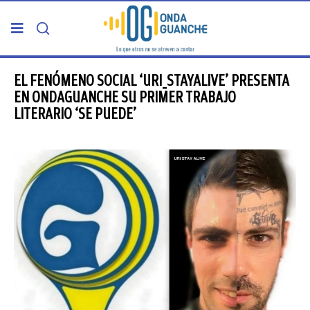
PORTADA
EL FENÓMENO SOCIAL ‘URI_STAYALIVE’ PRESENTA
EN ONDAGUANCHE SU PRIMER TRABAJO
LITERARIO ‘SE PUEDE’
TELDE
GRAN CANARIA
CANARIAS
5ª COLUMNA
CARTAS DEL DIRECTOR
ENTREVISTAS