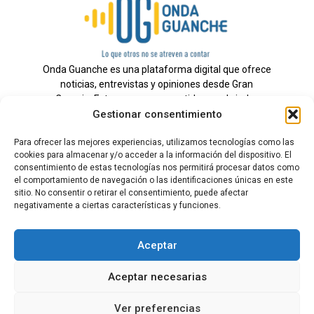
Onda Guanche es una plataforma digital que ofrece
noticias, entrevistas y opiniones desde Gran
Canaria. Estamos comprometidos con brindar
Gestionar consentimiento
información veraz y un periodismo independiente a
nuestra audiencia.
Para ofrecer las mejores experiencias, utilizamos tecnologías como las
cookies para almacenar y/o acceder a la información del dispositivo. El
consentimiento de estas tecnologías nos permitirá procesar datos como
el comportamiento de navegación o las identificaciones únicas en este
Todos los derechos reservados.
sitio. No consentir o retirar el consentimiento, puede afectar
Radio
negativamente a ciertas características y funciones.
Contacto
Aceptar
Aviso Legal
Aceptar necesarias
Política de Privacidad
Política de cookies
Ver preferencias