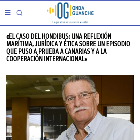
PORTADA
«EL CASO DEL HONDIBUS: UNA REFLEXIÓN
MARÍTIMA, JURÍDICA Y ÉTICA SOBRE UN EPISODIO
QUE PUSO A PRUEBA A CANARIAS Y A LA
TELDE
COOPERACIÓN INTERNACIONAL»
GRAN CANARIA
CANARIAS
5ª COLUMNA
CARTAS DEL DIRECTOR
ENTREVISTAS