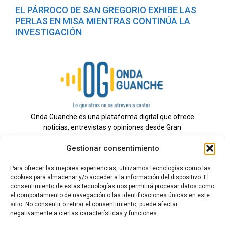
EL PÁRROCO DE SAN GREGORIO EXHIBE LAS
PERLAS EN MISA MIENTRAS CONTINÚA LA
INVESTIGACIÓN
Onda Guanche es una plataforma digital que ofrece
noticias, entrevistas y opiniones desde Gran
Canaria. Estamos comprometidos con brindar
Gestionar consentimiento
información veraz y un periodismo independiente a
nuestra audiencia.
Para ofrecer las mejores experiencias, utilizamos tecnologías como las
cookies para almacenar y/o acceder a la información del dispositivo. El
consentimiento de estas tecnologías nos permitirá procesar datos como
el comportamiento de navegación o las identificaciones únicas en este
Todos los derechos reservados.
sitio. No consentir o retirar el consentimiento, puede afectar
Radio
negativamente a ciertas características y funciones.