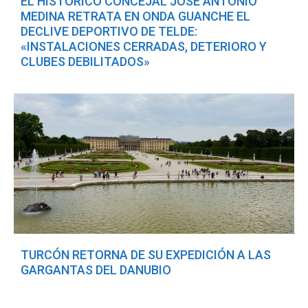
EL HISTÓRICO CONCEJAL JOSÉ ANTONIO
MEDINA RETRATA EN ONDA GUANCHE EL
DECLIVE DEPORTIVO DE TELDE:
«INSTALACIONES CERRADAS, DETERIORO Y
CLUBES DEBILITADOS»
TURCÓN RETORNA DE SU EXPEDICIÓN A LAS
GARGANTAS DEL DANUBIO