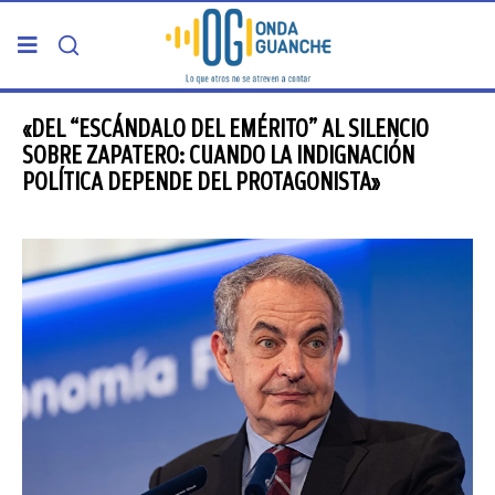
PORTADA
«DEL “ESCÁNDALO DEL EMÉRITO” AL SILENCIO
SOBRE ZAPATERO: CUANDO LA INDIGNACIÓN
POLÍTICA DEPENDE DEL PROTAGONISTA»
TELDE
GRAN CANARIA
CANARIAS
5ª COLUMNA
CARTAS DEL DIRECTOR
ENTREVISTAS