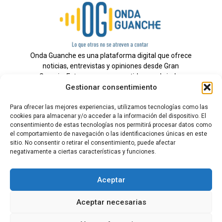
Onda Guanche es una plataforma digital que ofrece
noticias, entrevistas y opiniones desde Gran
Canaria. Estamos comprometidos con brindar
Gestionar consentimiento
información veraz y un periodismo independiente a
nuestra audiencia.
Para ofrecer las mejores experiencias, utilizamos tecnologías como las
cookies para almacenar y/o acceder a la información del dispositivo. El
consentimiento de estas tecnologías nos permitirá procesar datos como
el comportamiento de navegación o las identificaciones únicas en este
Todos los derechos reservados.
sitio. No consentir o retirar el consentimiento, puede afectar
Radio
negativamente a ciertas características y funciones.
Contacto
Aceptar
Aviso Legal
Aceptar necesarias
Política de Privacidad