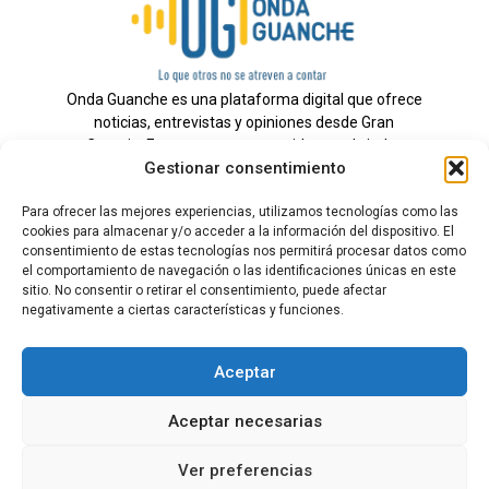
Onda Guanche es una plataforma digital que ofrece
noticias, entrevistas y opiniones desde Gran
Canaria. Estamos comprometidos con brindar
Gestionar consentimiento
información veraz y un periodismo independiente a
nuestra audiencia.
Para ofrecer las mejores experiencias, utilizamos tecnologías como las
cookies para almacenar y/o acceder a la información del dispositivo. El
consentimiento de estas tecnologías nos permitirá procesar datos como
el comportamiento de navegación o las identificaciones únicas en este
Todos los derechos reservados.
sitio. No consentir o retirar el consentimiento, puede afectar
Radio
negativamente a ciertas características y funciones.
Contacto
Aceptar
Aviso Legal
Aceptar necesarias
Política de Privacidad
Política de cookies
Ver preferencias