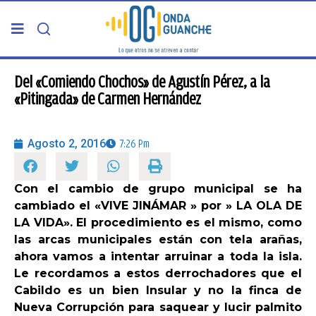
PORTADA
Del «Comiendo Chochos» de Agustín Pérez, a la
«Pitingada» de Carmen Hernández
TELDE
Agosto 2, 2016
7:26 Pm
GRAN CANARIA
Con el cambio de grupo municipal se ha
CANARIAS
cambiado el «VIVE JINÁMAR » por » LA OLA DE
LA VIDA». El procedimiento es el mismo, como
5ª COLUMNA
las arcas municipales están con tela arañas,
ahora vamos a intentar arruinar a toda la isla.
Le recordamos a estos derrochadores que el
CARTAS DEL DIRECTOR
Cabildo es un bien Insular y no la finca de
Nueva Corrupción para saquear y lucir palmito
ENTREVISTAS