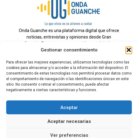
Onda Guanche es una plataforma digital que ofrece
noticias, entrevistas y opiniones desde Gran
Canaria. Estamos comprometidos con brindar
Gestionar consentimiento
información veraz y un periodismo independiente a
nuestra audiencia.
Para ofrecer las mejores experiencias, utilizamos tecnologías como las
cookies para almacenar y/o acceder a la información del dispositivo. El
consentimiento de estas tecnologías nos permitirá procesar datos como
el comportamiento de navegación o las identificaciones únicas en este
Todos los derechos reservados.
sitio. No consentir o retirar el consentimiento, puede afectar
Radio
negativamente a ciertas características y funciones.
Contacto
Aceptar
Aviso Legal
Aceptar necesarias
Política de Privacidad
Política de cookies
Ver preferencias