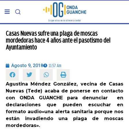
PORTADA
Casas Nuevas sufre una plaga de moscas
mordedoras hace 4 años ante el pasotismo del
Ayuntamiento
TELDE
GRAN CANARIA
Agosto 9, 2018
11:57 Am
CANARIAS
Agustina Méndez González, vecina de Casas
Nuevas (Tede) acaba de ponerse en contacto
5ª COLUMNA
con ONDA GUANCHE para denunciar en
declaraciones que pueden escuchar en
formato audio»una alerta sanitaria porque nos
CARTAS DEL DIRECTOR
están invadiendo una plaga de moscas
mordedoras».
ENTREVISTAS