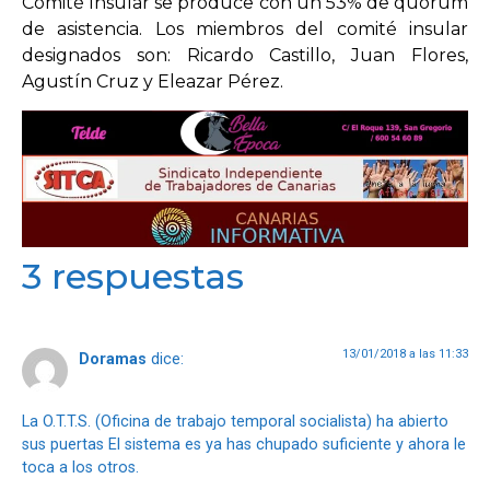
Comité Insular se produce con un 53% de quorum
de asistencia. Los miembros del comité insular
designados son: Ricardo Castillo, Juan Flores,
OPINIÓN
Agustín Cruz y Eleazar Pérez.
PROGRAMAS
3 respuestas
13/01/2018 a las 11:33
Doramas
dice:
La O.T.T.S. (Oficina de trabajo temporal socialista) ha abierto
sus puertas El sistema es ya has chupado suficiente y ahora le
toca a los otros.