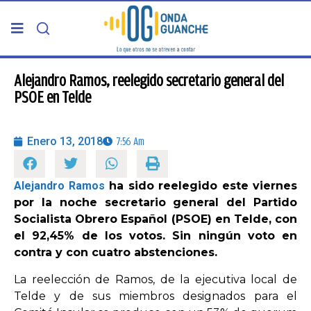
PORTADA
Alejandro Ramos, reelegido secretario general del
PSOE en Telde
TELDE
Enero 13, 2018
7:56 Am
GRAN CANARIA
Alejandro Ramos
ha sido reelegido este viernes
CANARIAS
por la noche secretario general del Partido
Socialista Obrero Español (PSOE) en Telde, con
5ª COLUMNA
el 92,45% de los votos. Sin ningún voto en
contra y con cuatro abstenciones.
CARTAS DEL DIRECTOR
La reelección de Ramos, de la ejecutiva local de
Telde y de sus miembros designados para el
ENTREVISTAS