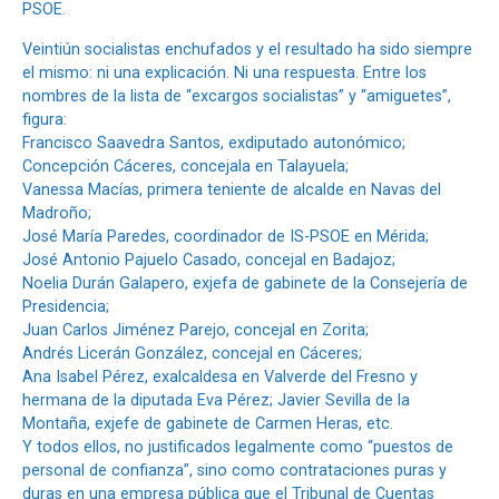
PSOE.
Veintiún socialistas enchufados y el resultado ha sido siempre
el mismo: ni una explicación. Ni una respuesta. Entre los
nombres de la lista de “excargos socialistas” y “amiguetes”,
figura:
Francisco Saavedra Santos, exdiputado autonómico;
Concepción Cáceres, concejala en Talayuela;
Vanessa Macías, primera teniente de alcalde en Navas del
Madroño;
José María Paredes, coordinador de IS-PSOE en Mérida;
José Antonio Pajuelo Casado, concejal en Badajoz;
Noelia Durán Galapero, exjefa de gabinete de la Consejería de
Presidencia;
Juan Carlos Jiménez Parejo, concejal en Zorita;
Andrés Licerán González, concejal en Cáceres;
Ana Isabel Pérez, exalcaldesa en Valverde del Fresno y
hermana de la diputada Eva Pérez; Javier Sevilla de la
Montaña, exjefe de gabinete de Carmen Heras, etc.
Y todos ellos, no justificados legalmente como “puestos de
personal de confianza”, sino como contrataciones puras y
duras en una empresa pública que el Tribunal de Cuentas