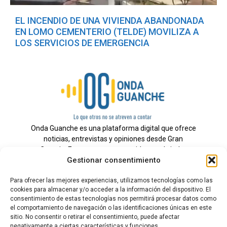
EL INCENDIO DE UNA VIVIENDA ABANDONADA
EN LOMO CEMENTERIO (TELDE) MOVILIZA A
LOS SERVICIOS DE EMERGENCIA
Onda Guanche es una plataforma digital que ofrece
noticias, entrevistas y opiniones desde Gran
Canaria. Estamos comprometidos con brindar
Gestionar consentimiento
información veraz y un periodismo independiente a
nuestra audiencia.
Para ofrecer las mejores experiencias, utilizamos tecnologías como las
cookies para almacenar y/o acceder a la información del dispositivo. El
consentimiento de estas tecnologías nos permitirá procesar datos como
el comportamiento de navegación o las identificaciones únicas en este
Todos los derechos reservados.
sitio. No consentir o retirar el consentimiento, puede afectar
Radio
negativamente a ciertas características y funciones.