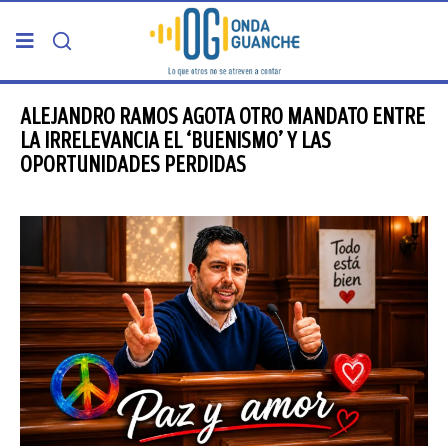
PORTADA
ALEJANDRO RAMOS AGOTA OTRO MANDATO ENTRE
LA IRRELEVANCIA EL ‘BUENISMO’ Y LAS
OPORTUNIDADES PERDIDAS
TELDE
GRAN CANARIA
CANARIAS
5ª COLUMNA
CARTAS DEL DIRECTOR
ENTREVISTAS