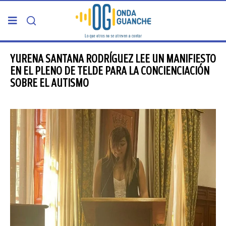
PORTADA
YURENA SANTANA RODRÍGUEZ LEE UN MANIFIESTO
EN EL PLENO DE TELDE PARA LA CONCIENCIACIÓN
SOBRE EL AUTISMO
TELDE
GRAN CANARIA
CANARIAS
5ª COLUMNA
CARTAS DEL DIRECTOR
ENTREVISTAS