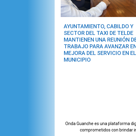
AYUNTAMIENTO, CABILDO Y
SECTOR DEL TAXI DE TELDE
MANTIENEN UNA REUNIÓN D
TRABAJO PARA AVANZAR EN
MEJORA DEL SERVICIO EN E
MUNICIPIO
Onda Guanche es una plataforma digit
comprometidos con brindar i