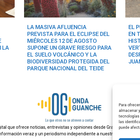
LA MASIVA AFLUENCIA
EL 
PREVISTA PARA EL ECLIPSE DEL
EN 
E
MIÉRCOLES 12 DE AGOSTO
HIS
 LA
SUPONE UN GRAVE RIESGO PARA
VER
L
EL SUELO VOLCÁNICO Y LA
DES
BIODIVERSIDAD PROTEGIDA DEL
JUA
PARQUE NACIONAL DEL TEIDE
Para ofrece
almacenar y
tecnologías
las identifi
al que ofrece noticias, entrevistas y opiniones desde Gran Canaria. E
puede afect
nformación veraz y un periodismo independiente a nuestra audiencia.