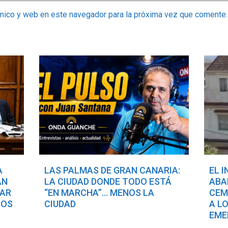
ónico y web en este navegador para la próxima vez que comente.
A
LAS PALMAS DE GRAN CANARIA:
EL 
AN
LA CIUDAD DONDE TODO ESTÁ
ABA
TAR
“EN MARCHA”… MENOS LA
CEM
COS
CIUDAD
A L
EME