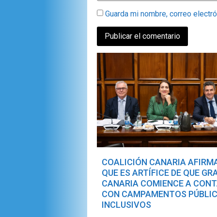
Guarda mi nombre, correo electr
COALICIÓN CANARIA AFIRM
QUE ES ARTÍFICE DE QUE GR
CANARIA COMIENCE A CON
CON CAMPAMENTOS PÚBLI
INCLUSIVOS