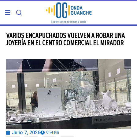
PORTADA
VARIOS ENCAPUCHADOS VUELVEN A ROBAR UNA
JOYERÍA EN EL CENTRO COMERCIAL EL MIRADOR
TELDE
GRAN CANARIA
CANARIAS
5ª COLUMNA
CARTAS DEL DIRECTOR
Julio 7, 2026
9:54 Pm
ENTREVISTAS