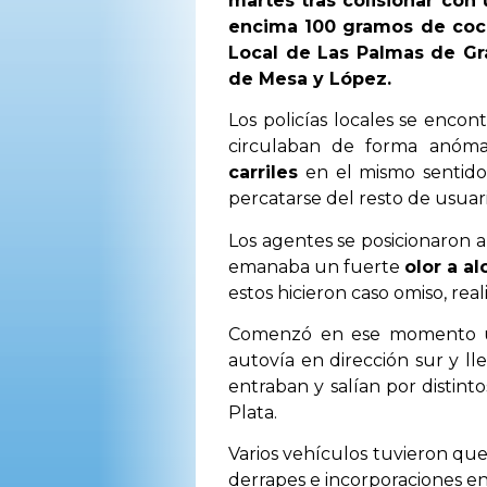
martes tras colisionar con
encima 100 gramos de cocaí
Local de Las Palmas de Gr
de Mesa y López.
Los policías locales se enco
circulaban de forma anóma
carriles
en el mismo sentido 
percatarse del resto de usuari
Los agentes se posicionaron a
emanaba un fuerte
olor a al
estos hicieron caso omiso, re
Comenzó en ese momento 
autovía en dirección sur y lle
entraban y salían por distint
Plata.
Varios vehículos tuvieron que
derrapes e incorporaciones en 