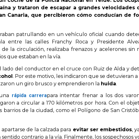
 un coche de la Policía Nacional en Telde. Los ocup
na y trataron de escapar a grandes velocidades d
an Canaria, que percibieron cómo conducían de fo
ntraban patrullando en un vehículo oficial cuando detec
la entre las calles Franchy Roca y Presidente Alv
de la circulación, realizaba frenazos y acelerones sin
os que estaban en la vía.
l lado del conductor en el cruce con Ruiz de Alda y de
cohol
. Por este motivo, les indicaron que se detuvieran a
alizaron un giro brusco y emprendieron la
huida
.
una
rápida carrera
para intentar frenar a los dos varo
garon a circular a 170 kilómetros por hora. Con el objeti
os barrios de la ciudad, como el Polígono de San Cristób
 apartarse de la calzada para
evitar ser embestidos
, 
sentido contrario a la vía. Finalmente, los sospechosos vo