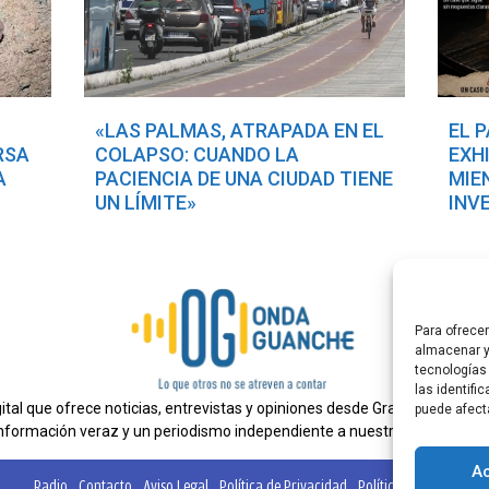
«LAS PALMAS, ATRAPADA EN EL
EL 
RSA
COLAPSO: CUANDO LA
EXH
A
PACIENCIA DE UNA CIUDAD TIENE
MIE
UN LÍMITE»
INV
Para ofrece
almacenar y
tecnologías
las identifi
al que ofrece noticias, entrevistas y opiniones desde Gran Canaria. E
puede afect
nformación veraz y un periodismo independiente a nuestra audiencia.
A
Radio
Contacto
Aviso Legal
Política de Privacidad
Política de cookies
Ta