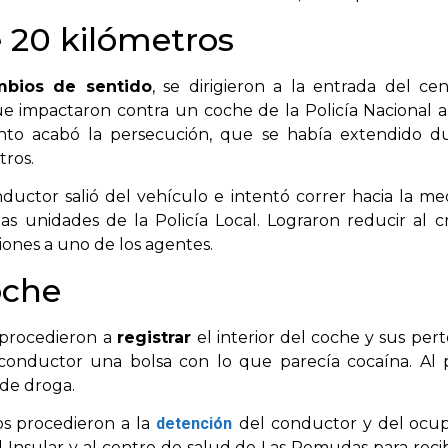
 20 kilómetros
bios de sentido
, se dirigieron a la entrada del ce
ue impactaron contra un coche de la Policía Nacional a
to acabó la persecución, que se había extendido d
tros.
nductor salió del vehículo e intentó correr hacia la m
s unidades de la Policía Local. Lograron reducir al c
siones a uno de los agentes.
oche
s procedieron a
registrar
el interior del coche y sus per
conductor una bolsa con lo que parecía cocaína. Al
de droga.
os procedieron a la
detención
del conductor y del ocup
l Insular y al centro de salud de Las Remudas para reci