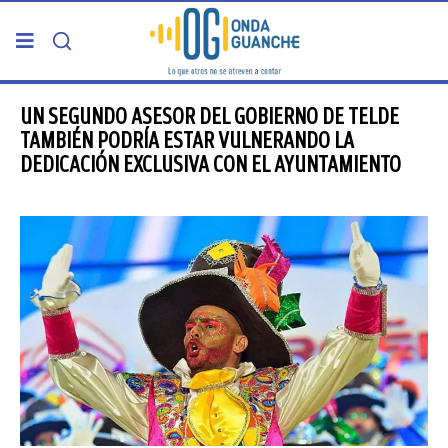
PORTADA
UN SEGUNDO ASESOR DEL GOBIERNO DE TELDE
TAMBIÉN PODRÍA ESTAR VULNERANDO LA
DEDICACIÓN EXCLUSIVA CON EL AYUNTAMIENTO
TELDE
GRAN CANARIA
CANARIAS
5ª COLUMNA
CARTAS DEL DIRECTOR
ENTREVISTAS