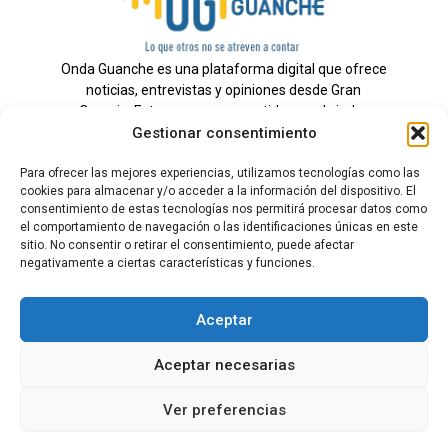
Onda Guanche es una plataforma digital que ofrece
noticias, entrevistas y opiniones desde Gran
Canaria. Estamos comprometidos con brindar
Gestionar consentimiento
información veraz y un periodismo independiente a
nuestra audiencia.
Para ofrecer las mejores experiencias, utilizamos tecnologías como las
cookies para almacenar y/o acceder a la información del dispositivo. El
consentimiento de estas tecnologías nos permitirá procesar datos como
el comportamiento de navegación o las identificaciones únicas en este
Todos los derechos reservados.
sitio. No consentir o retirar el consentimiento, puede afectar
Radio
negativamente a ciertas características y funciones.
Contacto
Aceptar
Aviso Legal
Aceptar necesarias
Política de Privacidad
Política de cookies
Ver preferencias
Tarifas Publicidad