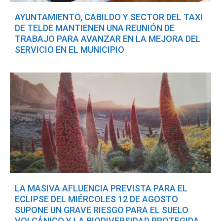
AYUNTAMIENTO, CABILDO Y SECTOR DEL TAXI
DE TELDE MANTIENEN UNA REUNIÓN DE
TRABAJO PARA AVANZAR EN LA MEJORA DEL
SERVICIO EN EL MUNICIPIO
LA MASIVA AFLUENCIA PREVISTA PARA EL
ECLIPSE DEL MIÉRCOLES 12 DE AGOSTO
SUPONE UN GRAVE RIESGO PARA EL SUELO
VOLCÁNICO Y LA BIODIVERSIDAD PROTEGIDA