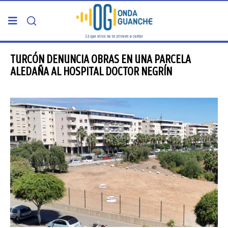
PORTADA
TURCÓN DENUNCIA OBRAS EN UNA PARCELA
ALEDAÑA AL HOSPITAL DOCTOR NEGRÍN
TELDE
GRAN CANARIA
CANARIAS
5ª COLUMNA
CARTAS DEL DIRECTOR
ENTREVISTAS