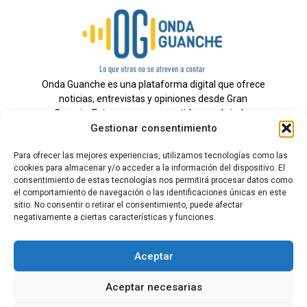
Onda Guanche es una plataforma digital que ofrece
noticias, entrevistas y opiniones desde Gran
Canaria. Estamos comprometidos con brindar
Gestionar consentimiento
información veraz y un periodismo independiente a
nuestra audiencia.
Para ofrecer las mejores experiencias, utilizamos tecnologías como las
cookies para almacenar y/o acceder a la información del dispositivo. El
consentimiento de estas tecnologías nos permitirá procesar datos como
el comportamiento de navegación o las identificaciones únicas en este
Todos los derechos reservados.
sitio. No consentir o retirar el consentimiento, puede afectar
Radio
negativamente a ciertas características y funciones.
Contacto
Aceptar
Aviso Legal
Aceptar necesarias
Política de Privacidad