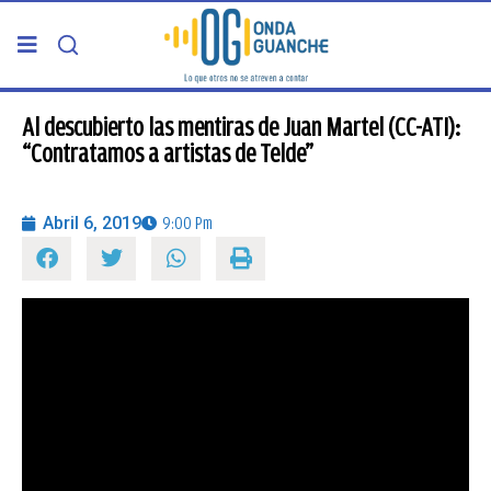
PORTADA
Al descubierto las mentiras de Juan Martel (CC-ATI):
“Contratamos a artistas de Telde”
TELDE
Abril 6, 2019
9:00 Pm
GRAN CANARIA
CANARIAS
5ª COLUMNA
CARTAS DEL DIRECTOR
ENTREVISTAS