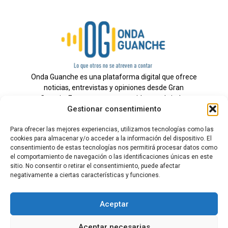
Onda Guanche es una plataforma digital que ofrece
noticias, entrevistas y opiniones desde Gran
Canaria. Estamos comprometidos con brindar
Gestionar consentimiento
información veraz y un periodismo independiente a
nuestra audiencia.
Para ofrecer las mejores experiencias, utilizamos tecnologías como las
cookies para almacenar y/o acceder a la información del dispositivo. El
consentimiento de estas tecnologías nos permitirá procesar datos como
el comportamiento de navegación o las identificaciones únicas en este
Todos los derechos reservados.
sitio. No consentir o retirar el consentimiento, puede afectar
Radio
negativamente a ciertas características y funciones.
Contacto
Aceptar
Aviso Legal
Aceptar necesarias