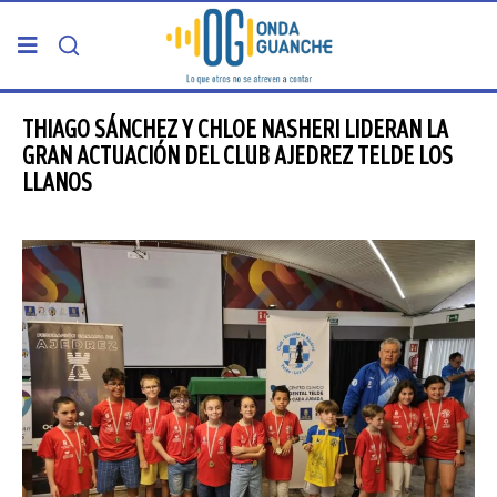
PORTADA
THIAGO SÁNCHEZ Y CHLOE NASHERI LIDERAN LA
GRAN ACTUACIÓN DEL CLUB AJEDREZ TELDE LOS
LLANOS
TELDE
GRAN CANARIA
CANARIAS
5ª COLUMNA
CARTAS DEL DIRECTOR
ENTREVISTAS